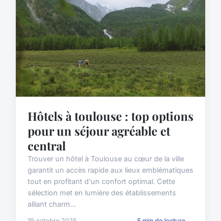
Hôtels à toulouse : top options
pour un séjour agréable et
central
Trouver un hôtel à Toulouse au cœur de la ville
garantit un accès rapide aux lieux emblématiques
tout en profitant d'un confort optimal. Cette
sélection met en lumière des établissements
alliant charm...
19 octobre 2025
5 min de lecture →