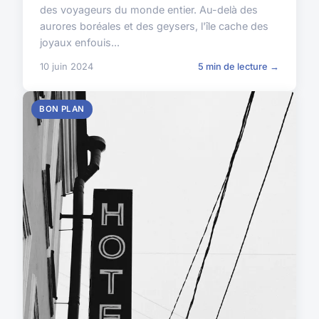
des voyageurs du monde entier. Au-delà des
aurores boréales et des geysers, l'île cache des
joyaux enfouis...
10 juin 2024
5 min de lecture →
BON PLAN