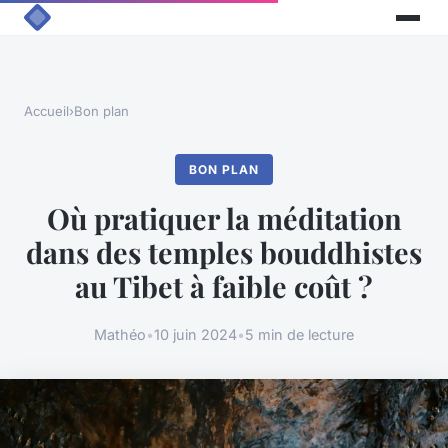
Accueil
›
Bon plan
BON PLAN
Où pratiquer la méditation
dans des temples bouddhistes
au Tibet à faible coût ?
Mathéo
•
10 juin 2024
•
5 min de lecture