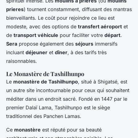
spirituel intense. Les
moulins à prières
(ou
moulins
prieres
) tournent constamment, diffusant des mantras
bienveillants. Le coût pour rejoindre ce lieu est
modeste, avec des options de
transfert aéroport
et
de
transport véhicule
pour faciliter votre
départ
.
Sera
propose également des
séjours
immersifs
incluant
déjeuner
et
dîner
, à des tarifs très
raisonnables.
Le Monastère de Tashilhunpo
Le
monastère de Tashilhunpo
, situé à Shigatsé, est
un autre site incontournable pour ceux qui souhaitent
méditer dans un endroit sacré. Fondé en 1447 par le
premier Dalaï Lama, Tashilhunpo est le siège
traditionnel des Panchen Lamas.
Ce
monastère
est réputé pour sa beauté