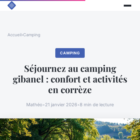
Accueil
›
Camping
CAMPING
Séjournez au camping
gibanel : confort et activités
en corrèze
Mathéo
•
21 janvier 2026
•
8 min de lecture