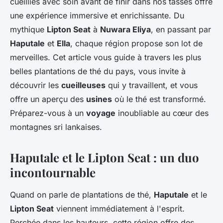
cueillies avec soin avant de finir dans nos tasses offre
une expérience immersive et enrichissante. Du
mythique
Lipton Seat
à
Nuwara Eliya
, en passant par
Haputale
et
Ella
, chaque région propose son lot de
merveilles. Cet article vous guide à travers les plus
belles plantations de thé du pays, vous invite à
découvrir les
cueilleuses
qui y travaillent, et vous
offre un aperçu des
usines
où le thé est transformé.
Préparez-vous à un
voyage
inoubliable au cœur des
montagnes sri lankaises.
Haputale et le Lipton Seat : un duo
incontournable
Quand on parle de plantations de thé,
Haputale
et le
Lipton Seat
viennent immédiatement à l'esprit.
Perchée dans les hauteurs, cette région offre des